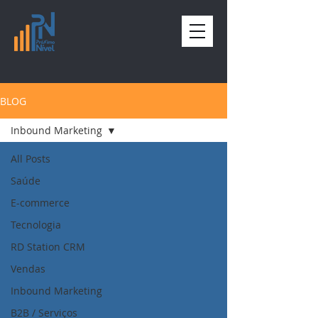
BLOG
Inbound Marketing
All Posts
Saúde
E-commerce
Tecnologia
RD Station CRM
Vendas
Inbound Marketing
B2B / Serviços