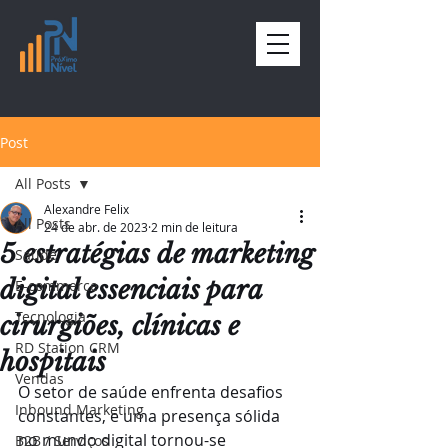
Post
All Posts
Alexandre Felix
All Posts
24 de abr. de 2023
2 min de leitura
5 estratégias de marketing
Saúde
digital essenciais para
E-commerce
Tecnologia
cirurgiões, clínicas e
RD Station CRM
hospitais
Vendas
O setor de saúde enfrenta desafios 
Inbound Marketing
constantes, e uma presença sólida 
no mundo digital tornou-se 
B2B / Serviços