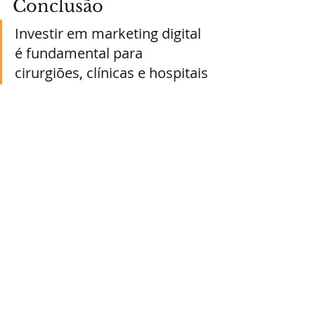
Conclusão
Investir em marketing digital 
é fundamental para 
cirurgiões, clínicas e hospitais 
que desejam se destacar no 
mercado e atrair mais 
pacientes. 
Ao implementar essas 5 estratégias, 
você estará no caminho certo para 
criar uma presença online forte e 
eficiente, que se traduzirá em 
crescimento e sucesso para o seu 
negócio.
Marketing para médicos
Marketing para clinicas e hospitais
Atrair mais pacientes
Saúde