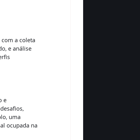
 com a coleta 
o, e análise 
rfis 
 e 
desafios, 
lo, uma 
nal ocupada na 