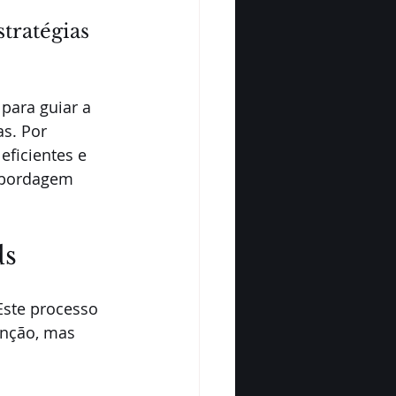
tratégias 
para guiar a 
s. Por 
ficientes e 
abordagem 
ds
Este processo 
nção, mas 