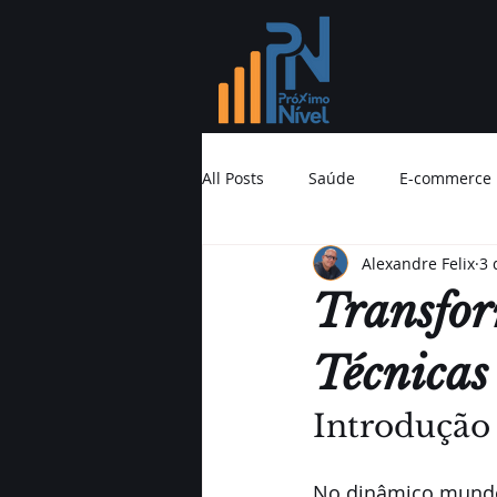
All Posts
Saúde
E-commerce
Alexandre Felix
3 
Inbound Sales
Educação
Transfo
Técnicas
Introdução
No dinâmico mundo 