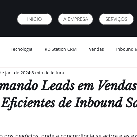
INÍCIO
A EMPRESA
SERVIÇOS
Tecnologia
RD Station CRM
Vendas
Inbound 
de jan. de 2024
8 min de leitura
rmando Leads em Vendas
 Eficientes de Inbound Sa
dos negócios, onde a concorrência se acirra e as ex