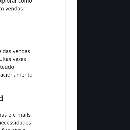
xplorar como 
em vendas 
e das vendas 
itas vezes 
nteúdo 
elacionamento 
d
as e e-mails 
necessidades 