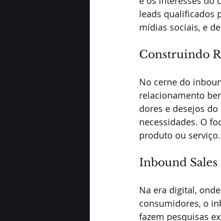
e os interesses do c
leads qualificados 
mídias sociais, e d
Construindo R
No cerne do inbound
relacionamento bem
dores e desejos do
necessidades. O fo
produto ou serviço.
Inbound Sales 
Na era digital, on
consumidores, o inb
fazem pesquisas ex