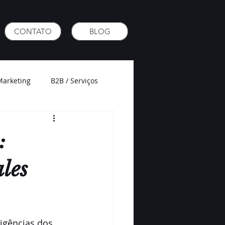
CONTATO
BLOG
Marketing
B2B / Serviços
:
les
igências dos 