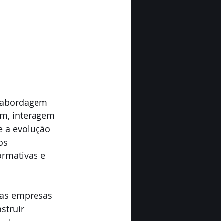
a abordagem 
m, interagem 
e a evolução 
os 
rmativas e 
 as empresas 
truir 