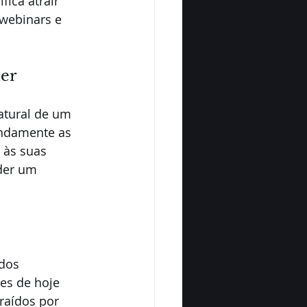
fica atrair 
webinars e 
er
atural de um 
undamente as 
 às suas 
der um 
dos 
es de hoje 
raídos por 