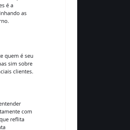
s é a 
inhando as 
rno.
te quem é seu 
as sim sobre 
ais clientes.
entender 
retamente com 
ue reflita 
ta 