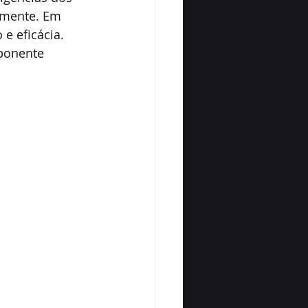
emente. Em 
e eficácia. 
ponente 