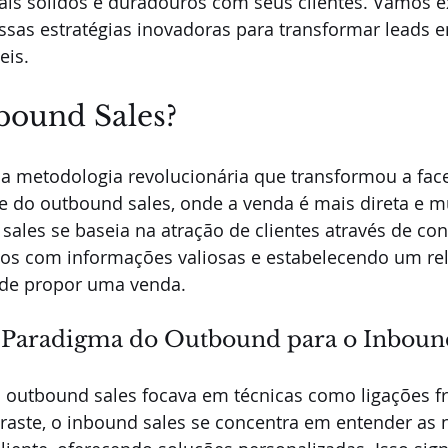
is sólidos e duradouros com seus clientes. Vamos e
ssas estratégias inovadoras para transformar leads 
eis.
bound Sales?
a metodologia revolucionária que transformou a fac
e do outbound sales, onde a venda é mais direta e mu
 sales se baseia na atração de clientes através de co
o-os com informações valiosas e estabelecendo um r
 de propor uma venda.
 Paradigma do Outbound para o Inboun
 outbound sales focava em técnicas como ligações fri
aste, o inbound sales se concentra em entender as 